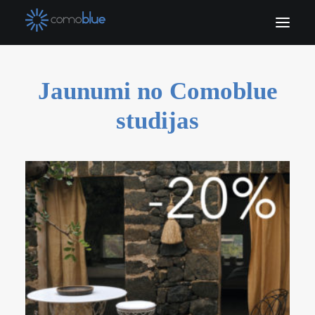
SĀKUMLAPA
Jaunumi no Comoblue
JAUNUMI
studijas
PAR MUMS
PRODUKTI
PAVEIKTIE DARBI
KONTAKTI