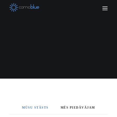
SĀKUMLAPA
JAUNUMI
PAR MUMS
PRODUKTI
PAVEIKTIE DARBI
KONTAKTI
MŪSU STĀSTS
MĒS PIEDĀVĀJAM