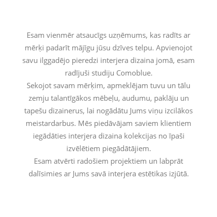
Esam vienmēr atsaucīgs uzņēmums, kas radīts ar
mērķi padarīt mājīgu jūsu dzīves telpu. Apvienojot
savu ilggadējo pieredzi interjera dizaina jomā, esam
radījuši studiju Comoblue.
Sekojot savam mērķim, apmeklējam tuvu un tālu
zemju talantīgākos mēbeļu, audumu, paklāju un
tapešu dizainerus, lai nogādātu Jums viņu izcilākos
meistardarbus. Mēs piedāvājam saviem klientiem
iegādāties interjera dizaina kolekcijas no īpaši
izvēlētiem piegādātājiem.
Esam atvērti radošiem projektiem un labprāt
dalīsimies ar Jums savā interjera estētikas izjūtā.